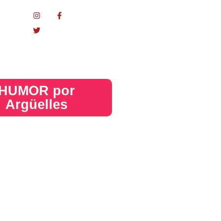
nacional
HUMOR por
Argüelles​