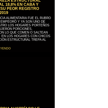
BREZA ESTRUCTURAL
AL 18,8% EN CABA Y
SU PEOR REGISTRO
2019
CIA ALIMENTARIA FUE EL RUBRO
 EMPEORÓ Y YA SON UNO DE
ATRO LOS HOGARES PORTEÑOS
UJERON PORCIONES,
ON LO QUE COMEN O SALTEAN
. EN LOS HOGARES CON CHICOS
CIÓN ESTRUCTURAL TREPA AL
EYENDO