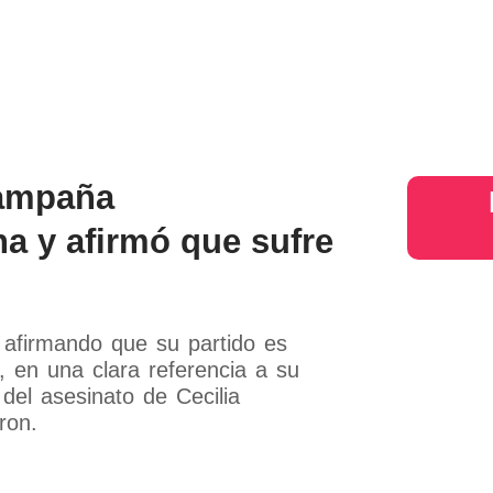
s
Judiciales
Entretenimiento
Deportes
Opinion
Mundo
inter
campaña
a y afirmó que sufre
 afirmando que su partido es
, en una clara referencia a su
del asesinato de Cecilia
ron.