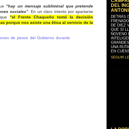
CAMPAÑ
DEL IN
que
“hay un mensaje subliminal que pretende
ANTONI
ones sociales”
. En un claro intento por apartarse
DETRÁS D
ó que
“el Frente Chaqueño tomó la decisión
FRENADO
as porque nos asiste una ética al servicio de la
DE DIEZ 
QUE SÍ L
NOVENO 
lones de pesos del Gobierno durante
INTELIGE
GRANDES
UNA RUTA
EN CUENT
SEGUIR L