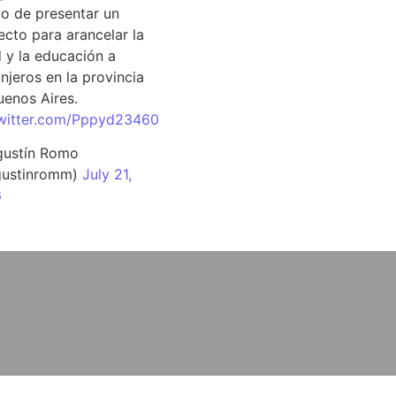
o de presentar un
ecto para arancelar la
d y la educación a
njeros en la provincia
uenos Aires.
twitter.com/Pppyd23460
ustín Romo
ustinromm)
July 21,
6