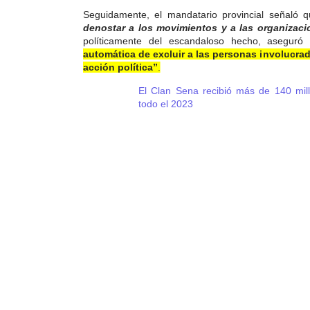
Seguidamente, el mandatario provincial señaló 
denostar a los movimientos y a las organizaci
políticamente del escandaloso hecho, asegur
automática de excluir a las personas involucrad
acción política”
.
El Clan Sena recibió más de 140 mil
todo el 2023