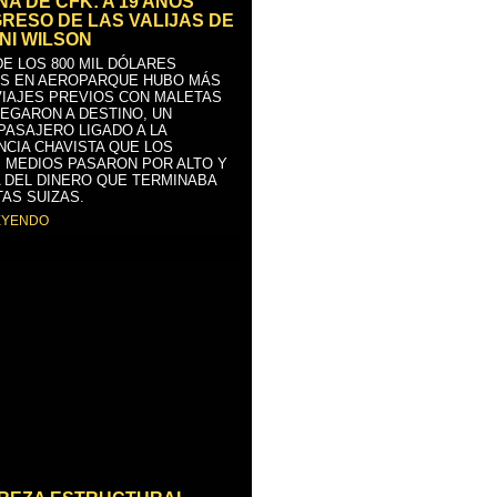
A DE CFK: A 19 AÑOS
GRESO DE LAS VALIJAS DE
NI WILSON
E LOS 800 MIL DÓLARES
S EN AEROPARQUE HUBO MÁS
VIAJES PREVIOS CON MALETAS
LEGARON A DESTINO, UN
PASAJERO LIGADO A LA
NCIA CHAVISTA QUE LOS
 MEDIOS PASARON POR ALTO Y
 DEL DINERO QUE TERMINABA
AS SUIZAS.
EYENDO