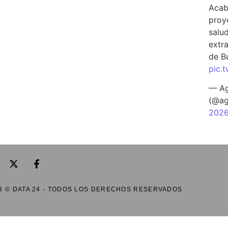
Acab
proy
salu
extra
de B
pic.
— Ag
(@ag
202
3 © DATA 24 - TODOS LOS DERECHOS RESERVADOS