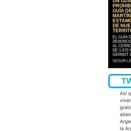
UN GUA
PROHIB
GUÍA D
MARTÍN
ESTAM
DE NUE
TERRIT
EL GUÍA 
DENUNCI
AL CERRO
DE 1.672
GERNOT 
SEGUIR L
T
Así 
vive
grati
atien
Arge
la A