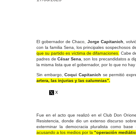
El gobernador de Chaco,
Jorge Capitanich
, volv
con la familia Sena, los principales sospechosos d
que su partido es víctima de difamaciones.
Cabe de
padres de
César Sena
, son los precandidatos a di
la misma lista que el gobernador, por lo que no hay
Sin embargo,
Coqui Capitanich
se permitió expr
artera, las injurias y las calumnias”.
Fue en el acto que realizó en el Club Don Orion
Resistencia, donde dio un extenso discurso sobre
exterminar la democracia pluralista como base 
acusando a los medios por la
“operación mediátic