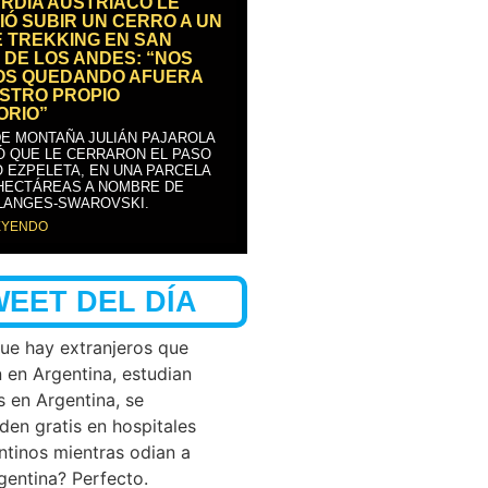
RDIA AUSTRÍACO LE
IÓ SUBIR UN CERRO A UN
E TREKKING EN SAN
 DE LOS ANDES: “NOS
OS QUEDANDO AFUERA
STRO PROPIO
ORIO”
DE MONTAÑA JULIÁN PAJAROLA
Ó QUE LE CERRARON EL PASO
 EZPELETA, EN UNA PARCELA
 HECTÁREAS A NOMBRE DE
LANGES-SWAROVSKI.
EYENDO
WEET DEL DÍA
que hay extranjeros que
n en Argentina, estudian
s en Argentina, se
den gratis en hospitales
ntinos mientras odian a
rgentina? Perfecto.