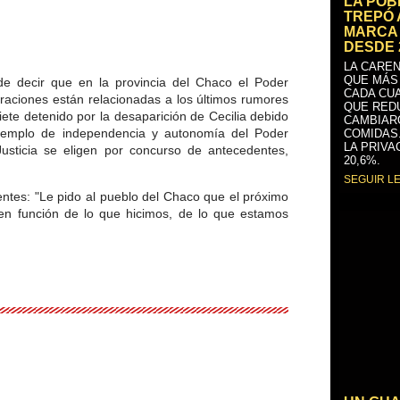
LA PO
TREPÓ 
MARCA 
DESDE 
LA CAREN
QUE MÁS
de decir que en la provincia del Chaco el Poder
CADA CU
laraciones están relacionadas a los últimos rumores
QUE RED
 siete detenido por la desaparición de Cecilia debido
CAMBIAR
emplo de independencia y autonomía del Poder
COMIDAS
LA PRIVA
Justicia se eligen por concurso de antecedentes,
20,6%.
SEGUIR L
entes: "Le pido al pueblo del Chaco que el próximo
en función de lo que hicimos, de lo que estamos