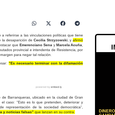
ió a referirse a las vinculaciones políticas que tiene
e la desaparición de
Cecilia Strzyzowski
, y
afirmó
stacar que
Emerenciano Sena
y
Marcela Acuña
,
putados provincial e intendenta de Resistencia, por
 margen para negar tal relación.
esar:
“Es necesario terminar con la difamación
e de Barranqueras, ubicado en la ciudad de Gran
 el caso: “Esto es lo que pretenden, deteriorar y
de representación de la sociedad democrática”,
DINERO
a y noticias falsas”
que lanzan en su contra.