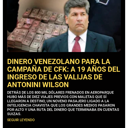
DINERO VENEZOLANO PARA LA
CAMPAÑA DE CFK: A 19 AÑOS DEL
INGRESO DE LAS VALIJAS DE
ANTONINI WILSON
DETRÁS DE LOS 800 MIL DÓLARES FRENADOS EN AEROPARQUE
HUBO MÁS DE DIEZ VIAJES PREVIOS CON MALETAS QUE SÍ
LLEGARON A DESTINO, UN NOVENO PASAJERO LIGADO A LA
INTELIGENCIA CHAVISTA QUE LOS GRANDES MEDIOS PASARON
POR ALTO Y UNA RUTA DEL DINERO QUE TERMINABA EN CUENTAS
SUIZAS.
SEGUIR LEYENDO