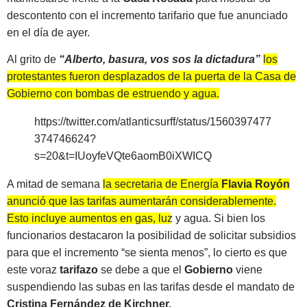
descontento con el incremento tarifario que fue anunciado
en el día de ayer.
Al grito de
“Alberto, basura, vos sos la dictadura”
los
protestantes fueron desplazados de la puerta de la Casa de
Gobierno con bombas de estruendo y agua.
https://twitter.com/atlanticsurff/status/1560397477
374746624?
s=20&t=IUoyfeVQte6aomB0iXWICQ
A mitad de semana
la secretaria de Energía
Flavia Royón
anunció que las tarifas aumentarán considerablemente.
Esto incluye aumentos en gas, luz y agua.
Si bien los
funcionarios destacaron la posibilidad de solicitar subsidios
para que el incremento “se sienta menos”, lo cierto es que
este voraz
tarifazo
se debe a que el
Gobierno
viene
suspendiendo las subas en las tarifas desde el mandato de
Cristina Fernández de Kirchner.