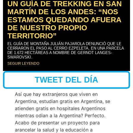
UN GUÍA DE TREKKING EN SAN
MARTÍN DE LOS ANDES: “NOS
ESTAMOS QUEDANDO AFUERA
DE NUESTRO PROPIO
TERRITORIO”
EL GUÍA DE MONTAÑA JULIÁN PAJAROLA DENUNCIÓ QUE LE
CERRARON EL PASO AL CERRO EZPELETA, EN UNA PARCELA
DE 1.672 HECTÁREAS A NOMBRE DE GERNOT LANGES-
SWAROVSKI.
SEGUIR LEYENDO
TWEET DEL DÍA
Así que hay extranjeros que viven en
Argentina, estudian gratis en Argentina, se
atienden gratis en hospitales Argentinos
mientras odian a la Argentina? Perfecto.
Acabo de presentar un proyecto para
arancelar la salud y la educación a