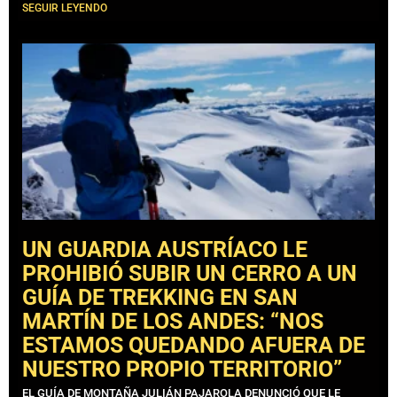
SEGUIR LEYENDO
UN GUARDIA AUSTRÍACO LE
PROHIBIÓ SUBIR UN CERRO A UN
GUÍA DE TREKKING EN SAN
MARTÍN DE LOS ANDES: “NOS
ESTAMOS QUEDANDO AFUERA DE
NUESTRO PROPIO TERRITORIO”
EL GUÍA DE MONTAÑA JULIÁN PAJAROLA DENUNCIÓ QUE LE