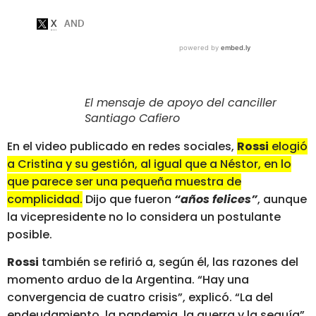
El mensaje de apoyo del canciller
Santiago Cafiero
En el video publicado en redes sociales,
Rossi
elogió
a Cristina y su gestión, al igual que a Néstor, en lo
que parece ser una pequeña muestra de
complicidad.
Dijo que fueron
“años felices”
, aunque
la vicepresidente no lo considera un postulante
posible.
Rossi
también se refirió a, según él, las razones del
momento arduo de la Argentina. “Hay una
convergencia de cuatro crisis”, explicó. “La del
endeudamiento, la pandemia, la guerra y la sequía”.