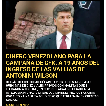
DINERO VENEZOLANO PARA LA
CAMPAÑA DE CFK: A 19 AÑOS DEL
INGRESO DE LAS VALIJAS DE
ANTONINI WILSON
DETRÁS DE LOS 800 MIL DÓLARES FRENADOS EN AEROPARQUE
HUBO MÁS DE DIEZ VIAJES PREVIOS CON MALETAS QUE SÍ
LLEGARON A DESTINO, UN NOVENO PASAJERO LIGADO A LA
INTELIGENCIA CHAVISTA QUE LOS GRANDES MEDIOS PASARON
POR ALTO Y UNA RUTA DEL DINERO QUE TERMINABA EN CUENTAS
SUIZAS.
SEGUIR LEYENDO