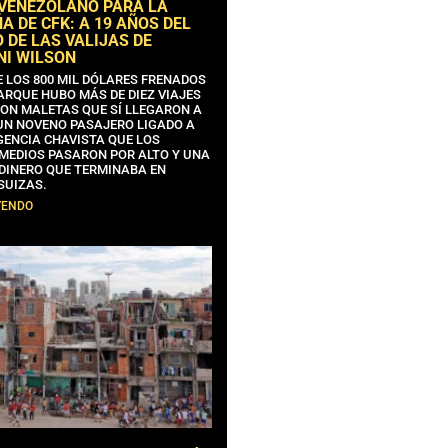
 VENEZOLANO PARA LA
 DE CFK: A 19 AÑOS DEL
 DE LAS VALIJAS DE
NI WILSON
E LOS 800 MIL DÓLARES FRENADOS
ARQUE HUBO MÁS DE DIEZ VIAJES
CON MALETAS QUE SÍ LLEGARON A
 UN NOVENO PASAJERO LIGADO A
GENCIA CHAVISTA QUE LOS
MEDIOS PASARON POR ALTO Y UNA
 DINERO QUE TERMINABA EN
SUIZAS.
YENDO