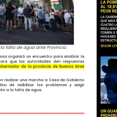
LA POB
AL 18,8
PEOR RE
LA CAREN
QUE MÁS 
CUATRO L
REDUJERO
COMEN O 
HOGARES 
ESTRUCTU
SEGUIR LE
la falta de agua ante Provincia
.
osa organizó un encuentro para analizar la
para que las autoridades den respuestas
obernador de la provincia de Buenos Aires
ron realizar una marcha a Casa de Gobierno
etivo de
visibilizar los problemas y exigir
ón a la falta de agua.
UN GUA
PROHIBI