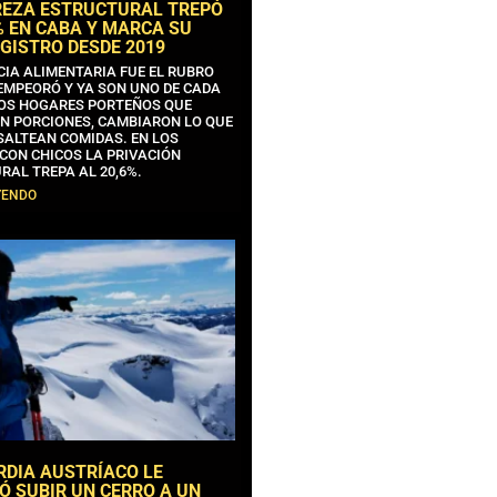
REZA ESTRUCTURAL TREPÓ
% EN CABA Y MARCA SU
GISTRO DESDE 2019
CIA ALIMENTARIA FUE EL RUBRO
EMPEORÓ Y YA SON UNO DE CADA
OS HOGARES PORTEÑOS QUE
N PORCIONES, CAMBIARON LO QUE
SALTEAN COMIDAS. EN LOS
CON CHICOS LA PRIVACIÓN
RAL TREPA AL 20,6%.
YENDO
RDIA AUSTRÍACO LE
Ó SUBIR UN CERRO A UN