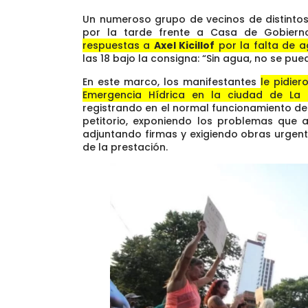
Un numeroso grupo de vecinos de distintos
por la tarde frente a Casa de Gobiern
respuestas a
Axel Kicillof
por la falta de 
las 18 bajo la consigna: “Sin agua, no se puede
En este marco, los manifestantes
le pidie
Emergencia Hídrica en la ciudad de La 
registrando en el normal funcionamiento de
petitorio, exponiendo los problemas que a
adjuntando firmas y exigiendo obras urgen
de la prestación.