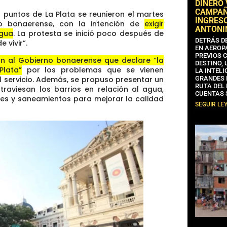
DINERO
CAMPAÑA
 puntos de La Plata se reunieron el martes
INGRESO
o bonaerense, con la intención de
exigir
ANTONI
agua
. La protesta se inició poco después de
DETRÁS D
 vivir”.
EN AEROP
PREVIOS 
ron al Gobierno bonaerense que declare “la
DESTINO,
Plata”
por los problemas que se vienen
LA INTELI
l servicio. Además, se propuso presentar un
GRANDES 
RUTA DEL
traviesan los barrios en relación al agua,
CUENTAS 
tes y saneamientos para mejorar la calidad
SEGUIR LE