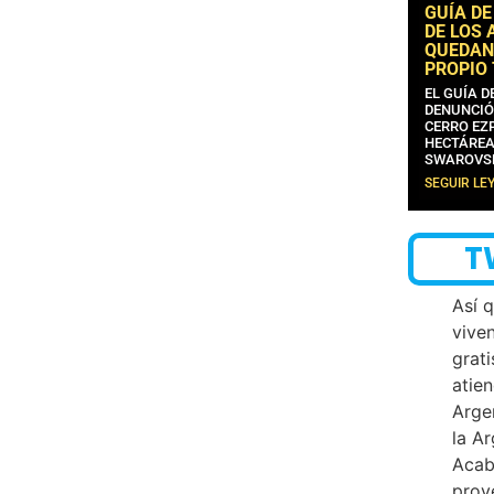
GUÍA DE
DE LOS 
QUEDAN
PROPIO
EL GUÍA 
DENUNCIÓ
CERRO EZP
HECTÁREA
SWAROVS
SEGUIR LE
T
Así 
vive
grati
atien
Arge
la A
Acab
proy