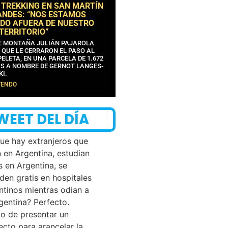
 TREKKING EN SAN MARTÍN
ANDES: “NOS ESTAMOS
DO AFUERA DE NUESTRO
 TERRITORIO”
DE MONTAÑA JULIÁN PAJAROLA
 QUE LE CERRARON EL PASO AL
ELETA, EN UNA PARCELA DE 1.672
S A NOMBRE DE GERNOT LANGES-
KI.
YENDO
WEET DEL DÍA
que hay extranjeros que
n en Argentina, estudian
s en Argentina, se
den gratis en hospitales
ntinos mientras odian a
rgentina? Perfecto.
o de presentar un
ecto para arancelar la