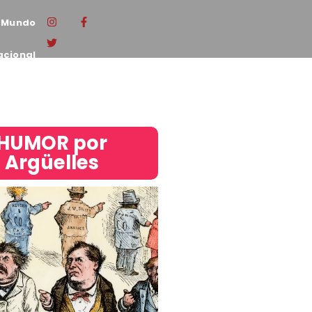
Mundo
acional
HUMOR por
Argüelles​