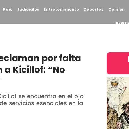
País
Judiciales
Entretenimiento
Deportes
Opinion
intern
reclaman por falta
a Kicillof: “No
”
cillof se encuentra en el ojo
de servicios esenciales en la