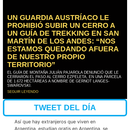
UN GUARDIA AUSTRÍACO LE
PROHIBIÓ SUBIR UN CERRO A
UN GUÍA DE TREKKING EN SAN
MARTÍN DE LOS ANDES: “NOS
ESTAMOS QUEDANDO AFUERA
DE NUESTRO PROPIO
TERRITORIO”
EL GUÍA DE MONTAÑA JULIÁN PAJAROLA DENUNCIÓ QUE LE
CERRARON EL PASO AL CERRO EZPELETA, EN UNA PARCELA
DE 1.672 HECTÁREAS A NOMBRE DE GERNOT LANGES-
SWAROVSKI.
SEGUIR LEYENDO
TWEET DEL DÍA
Así que hay extranjeros que viven en
Argentina, estudian gratis en Argentina, se