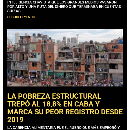
INTELIGENCIA CHAVISTA QUE LOS GRANDES MEDIOS PASARON
POR ALTO Y UNA RUTA DEL DINERO QUE TERMINABA EN CUENTAS
SUIZAS.
SEGUIR LEYENDO
LA POBREZA ESTRUCTURAL
TREPÓ AL 18,8% EN CABA Y
MARCA SU PEOR REGISTRO DESDE
2019
LA CARENCIA ALIMENTARIA FUE EL RUBRO QUE MÁS EMPEORÓ Y