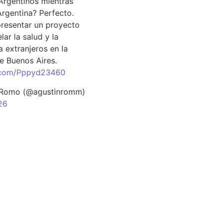
Argentinos mientras
Argentina? Perfecto.
resentar un proyecto
lar la salud y la
 extranjeros en la
e Buenos Aires.
r.com/Pppyd23460
 Romo (@agustinromm)
26