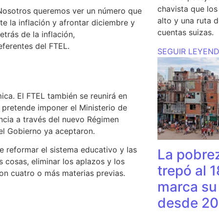
chavista que lo
osotros queremos ver un número que
alto y una ruta 
te la inflación y afrontar diciembre y
cuentas suizas.
trás de la inflación,
referentes del FTEL.
SEGUIR LEYEN
mica. El FTEL también se reunirá en
pretende imponer el Ministerio de
ncia a través del nuevo Régimen
l Gobierno ya aceptaron.
 reformar el sistema educativo y las
La pobrez
as cosas,
eliminar los aplazos y los
trepó al 
on cuatro o más materias previas.
marca su 
desde 20