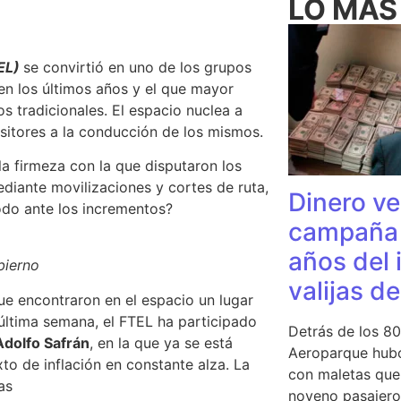
LO MÁS
TEL)
se convirtió en uno de los grupos
n los últimos años y el que mayor
s tradicionales.
El espacio nuclea a
sitores a la conducción de los mismos.
la firmeza con la que disputaron los
diante movilizaciones y cortes de ruta
,
Dinero ve
todo ante los incrementos?
campaña 
años del 
bierno
valijas d
ue encontraron en el espacio un lugar
última semana, el FTEL ha participado
Detrás de los 80
Adolfo Safrán
, en la que ya se está
Aeroparque hubo
to de inflación en constante alza. La
con maletas que 
as
noveno pasajero 