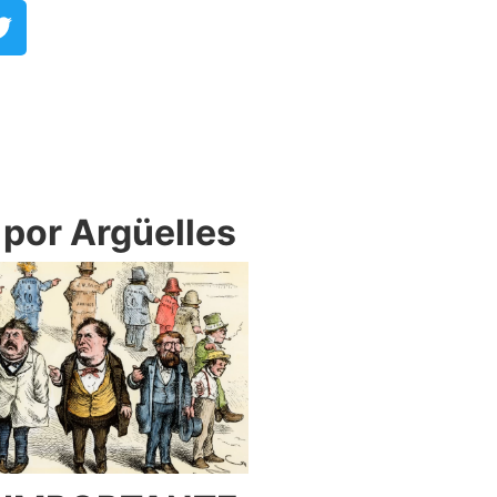
or Argüelles​