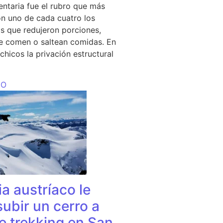
entaria fue el rubro que más
n uno de cada cuatro los
s que redujeron porciones,
e comen o saltean comidas. En
chicos la privación estructural
DO
a austríaco le
subir un cerro a
e trekking en San