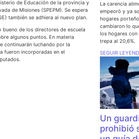
sterio de Educación de la provincia y
La carencia alim
rivada de Misiones (SPEPM).
Se espera
empeoró y ya so
E) también se adhiera al nuevo plan.
hogares porteño
cambiaron lo qu
o bueno de los directores de escuela
los hogares con 
obre algunos puntos. En materia
trepa al 20,6%.
e continuarán luchando por la
ya fueron incorporadas en el
SEGUIR LEYEN
putados.
Un guardi
prohibió 
un guía d