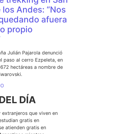
 los Andes: “Nos
quedando afuera
o propio
”
ña Julián Pajarola denunció
el paso al cerro Ezpeleta, en
1.672 hectáreas a nombre de
Swarovski.
DO
DEL DÍA
 extranjeros que viven en
estudian gratis en
se atienden gratis en