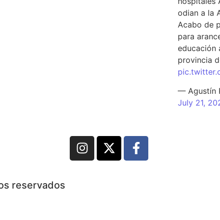
hospitales 
odian a la 
Acabo de p
para arance
educación a
provincia d
pic.twitte
— Agustín
July 21, 20
hos reservados