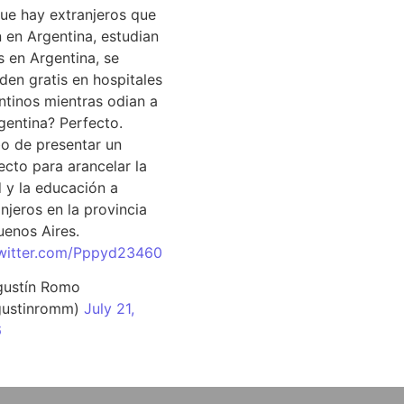
que hay extranjeros que
n en Argentina, estudian
s en Argentina, se
den gratis en hospitales
ntinos mientras odian a
rgentina? Perfecto.
o de presentar un
ecto para arancelar la
d y la educación a
njeros en la provincia
uenos Aires.
twitter.com/Pppyd23460
ustín Romo
ustinromm)
July 21,
6