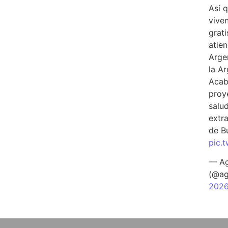
Así 
vive
grati
atien
Arge
la A
Acab
proy
salu
extra
de B
pic.
— Ag
(@ag
202