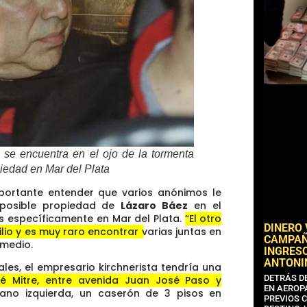
 se encuentra en el ojo de la tormenta
iedad en Mar del Plata
mportante entender que varios anónimos le
posible propiedad de
Lázaro Báez
en el
s específicamente en Mar del Plata.
“El otro
DINERO
lio y es muy raro encontrar varias juntas en
CAMPAÑA
 medio.
INGRESO
ANTONI
ales, el empresario kirchnerista tendría una
DETRÁS D
mé Mitre, entre avenida Juan José Paso y
EN AEROP
ano izquierda, un caserón de 3 pisos en
PREVIOS 