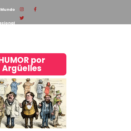
Mundo
acional
HUMOR por
Argüelles​