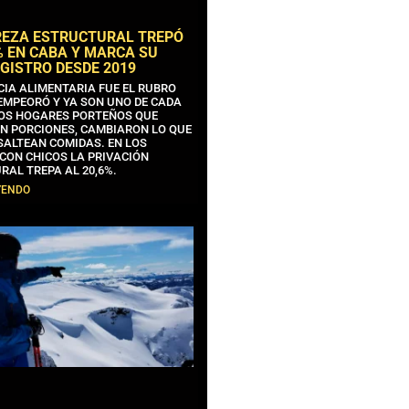
REZA ESTRUCTURAL TREPÓ
% EN CABA Y MARCA SU
GISTRO DESDE 2019
CIA ALIMENTARIA FUE EL RUBRO
EMPEORÓ Y YA SON UNO DE CADA
OS HOGARES PORTEÑOS QUE
N PORCIONES, CAMBIARON LO QUE
SALTEAN COMIDAS. EN LOS
CON CHICOS LA PRIVACIÓN
RAL TREPA AL 20,6%.
YENDO