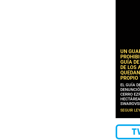
UN GUA
PROHIBI
GUÍA DE
DE LOS 
QUEDAN
PROPIO
EL GUÍA 
DENUNCIÓ
CERRO EZP
HECTÁREA
SWAROVS
SEGUIR LE
T