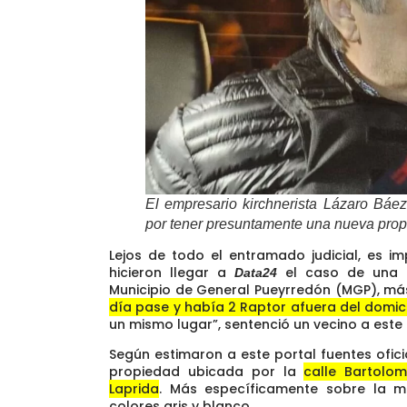
El empresario kirchnerista Lázaro Báez
por tener presuntamente una nueva prop
Lejos de todo el entramado judicial, es i
hicieron llegar a
el caso de una 
Data24
Municipio de General Pueyrredón (MGP), má
día pase y había 2 Raptor afuera del domici
un mismo lugar”
, sentenció un vecino a este
Según estimaron a este portal fuentes ofici
propiedad ubicada por la
calle Bartolo
Laprida
. Más específicamente sobre la m
colores gris y blanco.