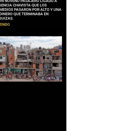
 UN NOVENO PASAJERO LIGADO A
GENCIA CHAVISTA QUE LOS
MEDIOS PASARON POR ALTO Y UNA
 DINERO QUE TERMINABA EN
SUIZAS.
YENDO