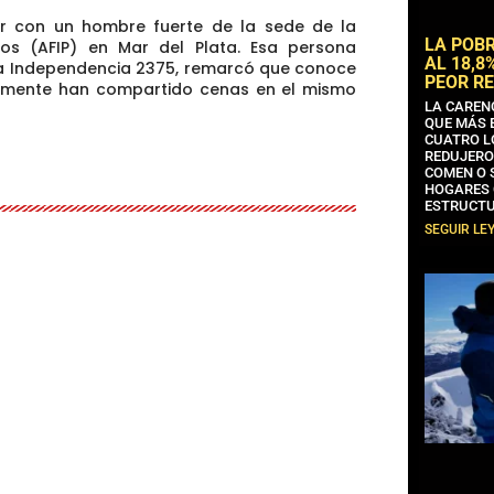
r con un hombre fuerte de la sede de la
LA POB
cos (AFIP) en Mar del Plata. Esa persona
AL 18,8
da Independencia 2375, remarcó que conoce
PEOR RE
tamente
han compartido cenas en el mismo
LA CAREN
QUE MÁS 
CUATRO L
REDUJERO
COMEN O 
HOGARES 
ESTRUCTU
SEGUIR LE