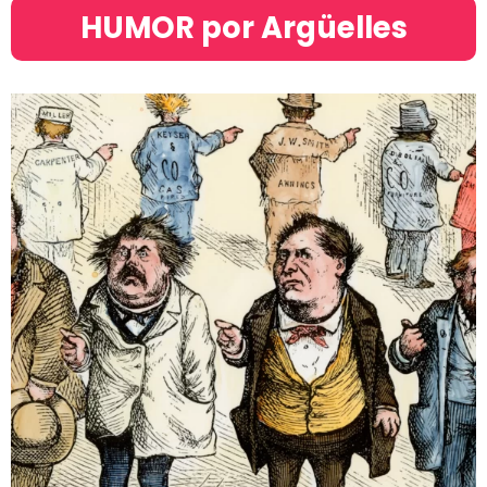
HUMOR por Argüelles​