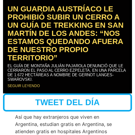
UN GUARDIA AUSTRÍACO LE
PROHIBIÓ SUBIR UN CERRO A
UN GUÍA DE TREKKING EN SAN
MARTÍN DE LOS ANDES: “NOS
ESTAMOS QUEDANDO AFUERA
DE NUESTRO PROPIO
TERRITORIO”
EL GUÍA DE MONTAÑA JULIÁN PAJAROLA DENUNCIÓ QUE LE
CERRARON EL PASO AL CERRO EZPELETA, EN UNA PARCELA
DE 1.672 HECTÁREAS A NOMBRE DE GERNOT LANGES-
SWAROVSKI.
SEGUIR LEYENDO
TWEET DEL DÍA
Así que hay extranjeros que viven en
Argentina, estudian gratis en Argentina, se
atienden gratis en hospitales Argentinos