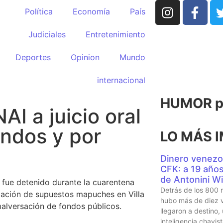
Política
Economía
País
Judiciales
Entretenimiento
Deportes
Opinion
Mundo
internacional
HUMOR po
AI a juicio oral
ondos y por
LO MÁS 
Dinero venezo
CFK: a 19 años 
de Antonini Wi
s fue detenido durante la cuarentena
Detrás de los 800 
rpación de supuestos mapuches en Villa
hubo más de diez v
malversación de fondos públicos.
llegaron a destino,
inteligencia chavi