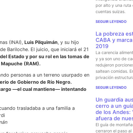
por alto y una ruta
cuentas suizas.
SEGUIR LEYENDO
La pobreza est
CABA y marca 
nas (INAI),
Luis Pilquimán
, y su hijo
2019
e Bariloche. El juicio, que iniciará el 21
La carencia alimen
del Estado y por su rol en las tomas de
y ya son uno de ca
l Mapuche (RAM).
redujeron porcione
saltean comidas. En
dando personas
a un terreno usurpado en
privación estructur
terio de Gobierno de Río Negro.
SEGUIR LEYENDO
cargo
—el cual mantiene— intentando
Un guardia aus
cerro a un guí
de los Andes:
afuera de nues
imán
El guía de montaña 
cerraron el paso al