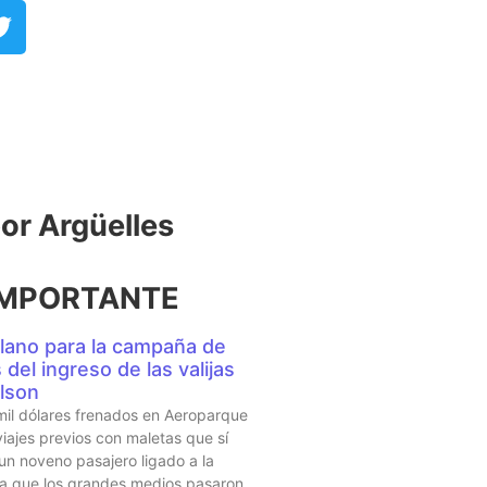
r Argüelles​
IMPORTANTE
lano para la campaña de
del ingreso de las valijas
lson
mil dólares frenados en Aeroparque
iajes previos con maletas que sí
 un noveno pasajero ligado a la
sta que los grandes medios pasaron