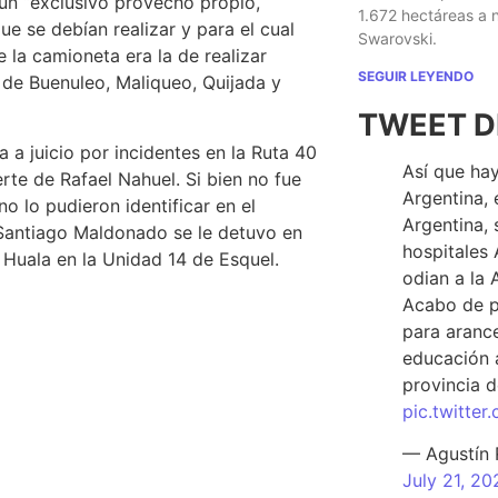
un “exclusivo provecho propio,
1.672 hectáreas a
ue se debían realizar y para el cual
Swarovski.
e la camioneta era la de realizar
SEGUIR LEYENDO
de Buenuleo, Maliqueo, Quijada y
TWEET D
ra a juicio por incidentes en la Ruta 40
Así que hay
te de Rafael Nahuel. Si bien no fue
Argentina, 
o lo pudieron identificar en el
Argentina, 
 Santiago Maldonado se le detuvo en
hospitales 
 Huala en la Unidad 14 de Esquel.
odian a la 
Acabo de p
para arance
educación a
provincia d
pic.twitte
— Agustín
July 21, 20