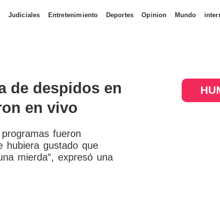
s
Judiciales
Entretenimiento
Deportes
Opinion
Mundo
inter
la de despidos en
HUM
ron en vivo
s programas fueron
e hubiera gustado que
una mierda”, expresó una