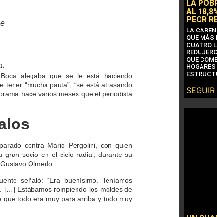
LA POB
AL 18,8
PEOR R
ue
LA CAREN
QUE MÁS 
CUATRO L
REDUJERO
QUE COME
a.
HOGARES 
ESTRUCTU
e Boca alegaba que
se le está haciendo
 de tener “mucha pauta”, “se está atrasando
SEGUIR
norama hace varios meses que el periodista
alos
parado contra Mario Pergolini
, con quien
 gran socio en el ciclo radial, durante su
de Gustavo Olmedo.
Puente señaló: “Era buenísimo. Teníamos
o. […] Estábamos rompiendo los moldes de
mo que todo era muy para arriba y todo muy