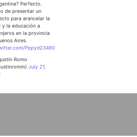
rgentina? Perfecto.
o de presentar un
ecto para arancelar la
d y la educación a
njeros en la provincia
uenos Aires.
twitter.com/Pppyd23460
ustín Romo
ustinromm)
July 21,
6