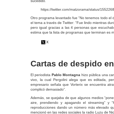
sucedido.
https://twitter.com/matzorama/status/1552
Otro programa levantado fue “No tenemos todo el 
el tema a través de Twitter: “Fue lindo mientras dur
pero igual gracias a las 4 personas que escuchab
estima que
la lista de programas que terminan es 
Cartas de despido en
El periodista
Pablo Montagna
hizo pública una car
vivo, la cual Pergolini alega que es editada, 
empresario señala que Vorterix se encuentra a
complicó demasiado”.
Además, se quejaba de que
algunos medios “pone
aire, prendiendo y apagando el streaming”
y “h
reproducciones dando un número más elevado que
mencionó en las redes sociales la radio Luzu de Ni