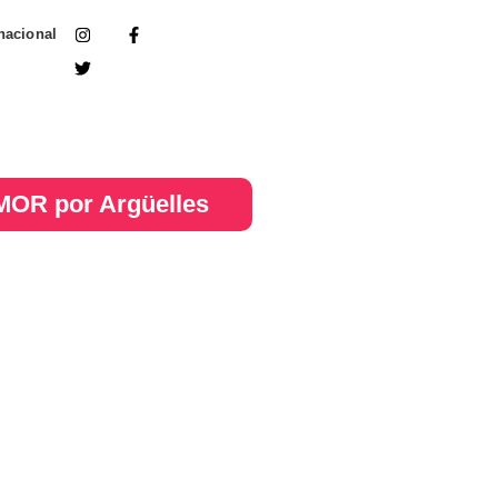
nacional
OR por Argüelles​