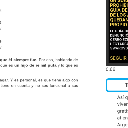
UN GUA
PROHIBI
a
GUÍA DE
DE LOS
QUEDAN
a
PROPIO
i
EL GUÍA 
DENUNCIÓ
CERRO EZP
e
HECTÁREA
l
SWAROVS
SEGUIR
 que él siempre fue.
Por eso, hablando de
o que es
un hijo de re mil puta
y lo que es
 cagar. Y es personal, es que tiene algo con
tiene en cuenta y no sos funcional a sus
Así 
vive
grati
atien
Arge