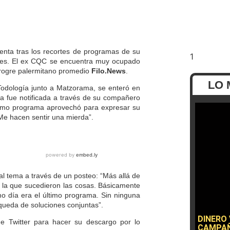
enta tras los
recortes de programas de su
es.
El ex CQC
se encuentra muy ocupado
 progre palermitano promedio
Filo.News
.
LO 
Todología junto a Matzorama,
se enteró en
a fue notificada
a través de su compañero
ltimo programa aprovechó para expresar su
Me hacen sentir una mierda”.
al tema a través de un posteo: “Más allá de
 la que sucedieron las cosas. Básicamente
o día era el último programa. Sin ninguna
queda de soluciones conjuntas”
.
DINERO
e Twitter para hacer su descargo por lo
CAMPAÑ