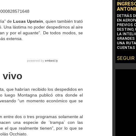
INGRESO
ANTONI
268000828571648
DETRÁS D
EN AEROP
día” de
Lucas Upstein
, quien también trató
PREVIOS 
ó.
Una lástima no poder despedirnos al aire
DESTINO,
an y por el aguante
“. De todos modos, se
LA INTEL
más extensa.
GRANDES 
UNA RUTA
CUENTAS 
SEGUIR
 vivo
ta, que habrían recibido los despedidos en
pero luego Montagna publicó otra donde
el
travesando “un momento económico que se
n entre dos o tres programas solamente al
acen una especie de
´trampa´ con las
 el que realmente tienen”
, por lo que se
colás Occhiato.