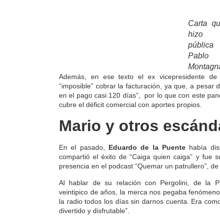
Carta q
hizo
pública
Pablo
Montagn
Además, en ese texto el ex vicepresidente d
“imposible” cobrar la facturación, ya que, a pesar
en el pago casi 120 días”
, por lo que con este pa
cubre el déficit comercial con aportes propios.
Mario y otros escánd
En el pasado,
Eduardo de la Puente
había dis
compartió el éxito de “Caiga quien caiga” y fue su
presencia en el podcast “Quemar un patrullero”, 
Al hablar de su relación con Pergolini, de la 
veintipico de años, la merca nos pegaba fenómen
la radio todos los días sin darnos cuenta. Era co
divertido y disfrutable”.