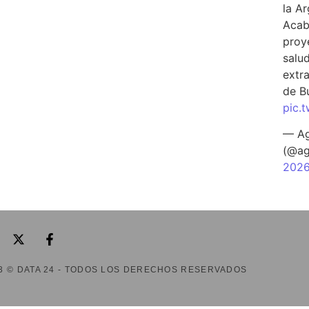
la A
Acab
proy
salu
extra
de B
pic.
— Ag
(@ag
202
3 © DATA 24 - TODOS LOS DERECHOS RESERVADOS