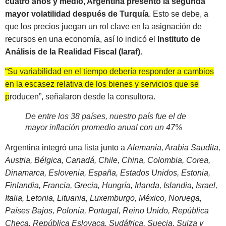
cuatro años y medio, Argentina presentó la segunda
mayor volatilidad después de Turquía
. Esto se debe, a
que los precios juegan un rol clave en la asignación de
recursos en una economía, así lo indicó el
Instituto de
Análisis de la Realidad Fiscal (Iaraf).
“Su variabilidad en el tiempo debería responder a cambios
en la escasez relativa de los bienes y servicios que se
producen”
, señalaron desde la consultora.
De entre los 38 países, nuestro país fue el de
mayor inflación promedio anual con un 47%
Argentina integró una lista junto a
Alemania, Arabia Saudita,
Austria, Bélgica, Canadá, Chile, China, Colombia, Corea,
Dinamarca, Eslovenia, España, Estados Unidos, Estonia,
Finlandia, Francia, Grecia, Hungría, Irlanda, Islandia, Israel,
Italia, Letonia, Lituania, Luxemburgo, México, Noruega,
Países Bajos, Polonia, Portugal, Reino Unido, República
Checa, República Eslovaca, Sudáfrica, Suecia, Suiza y