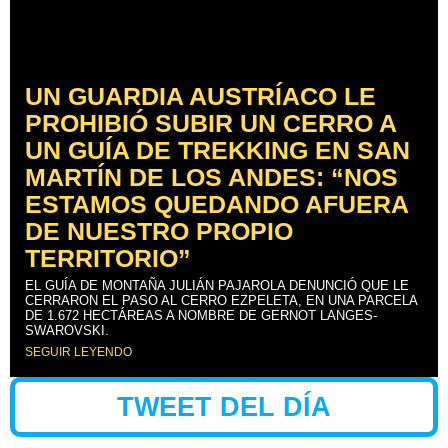
UN GUARDIA AUSTRÍACO LE
PROHIBIÓ SUBIR UN CERRO A
UN GUÍA DE TREKKING EN SAN
MARTÍN DE LOS ANDES: “NOS
ESTAMOS QUEDANDO AFUERA
DE NUESTRO PROPIO
TERRITORIO”
EL GUÍA DE MONTAÑA JULIÁN PAJAROLA DENUNCIÓ QUE LE
CERRARON EL PASO AL CERRO EZPELETA, EN UNA PARCELA
DE 1.672 HECTÁREAS A NOMBRE DE GERNOT LANGES-
SWAROVSKI.
SEGUIR LEYENDO
TWEET DEL DÍA