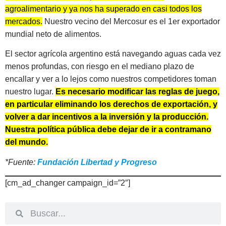
agroalimentario y ya nos ha superado en casi todos los
mercados.
Nuestro vecino del Mercosur es el 1er exportador
mundial neto de alimentos.
El sector agrícola argentino está navegando aguas cada vez
menos profundas, con riesgo en el mediano plazo de
encallar y ver a lo lejos como nuestros competidores toman
nuestro lugar.
Es necesario modificar las reglas de juego,
en particular eliminando los derechos de exportación, y
volver a dar incentivos a la inversión y la producción.
Nuestra política pública debe dejar de ir a contramano
del mundo.
*Fuente:
Fundación Libertad y Progreso
[cm_ad_changer campaign_id=”2″]