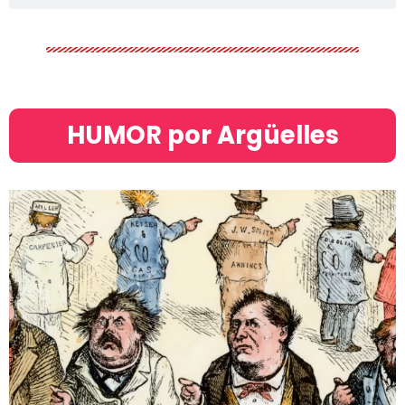
HUMOR por Argüelles​