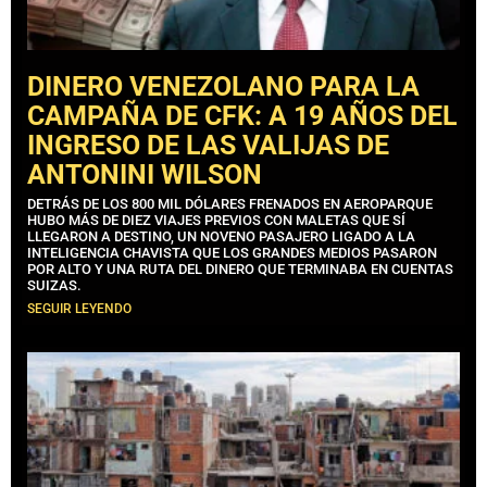
DINERO VENEZOLANO PARA LA
CAMPAÑA DE CFK: A 19 AÑOS DEL
INGRESO DE LAS VALIJAS DE
ANTONINI WILSON
DETRÁS DE LOS 800 MIL DÓLARES FRENADOS EN AEROPARQUE
HUBO MÁS DE DIEZ VIAJES PREVIOS CON MALETAS QUE SÍ
LLEGARON A DESTINO, UN NOVENO PASAJERO LIGADO A LA
INTELIGENCIA CHAVISTA QUE LOS GRANDES MEDIOS PASARON
POR ALTO Y UNA RUTA DEL DINERO QUE TERMINABA EN CUENTAS
SUIZAS.
SEGUIR LEYENDO