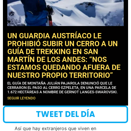
UN GUARDIA AUSTRÍACO LE
PROHIBIÓ SUBIR UN CERRO A UN
GUÍA DE TREKKING EN SAN
MARTÍN DE LOS ANDES: “NOS
ESTAMOS QUEDANDO AFUERA DE
NUESTRO PROPIO TERRITORIO”
EL GUÍA DE MONTAÑA JULIÁN PAJAROLA DENUNCIÓ QUE LE
CERRARON EL PASO AL CERRO EZPELETA, EN UNA PARCELA DE
1.672 HECTÁREAS A NOMBRE DE GERNOT LANGES-SWAROVSKI.
SEGUIR LEYENDO
TWEET DEL DÍA
Así que hay extranjeros que viven en