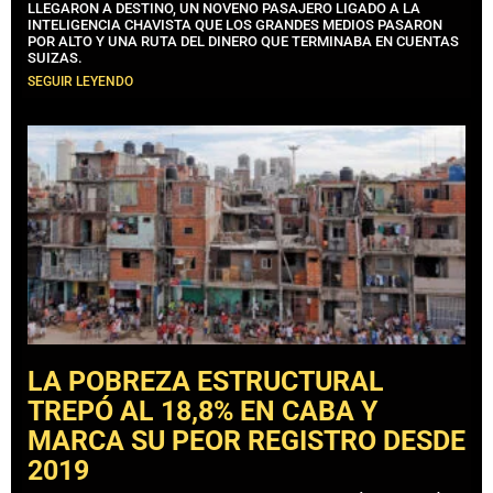
LLEGARON A DESTINO, UN NOVENO PASAJERO LIGADO A LA
INTELIGENCIA CHAVISTA QUE LOS GRANDES MEDIOS PASARON
POR ALTO Y UNA RUTA DEL DINERO QUE TERMINABA EN CUENTAS
SUIZAS.
SEGUIR LEYENDO
LA POBREZA ESTRUCTURAL
TREPÓ AL 18,8% EN CABA Y
MARCA SU PEOR REGISTRO DESDE
2019