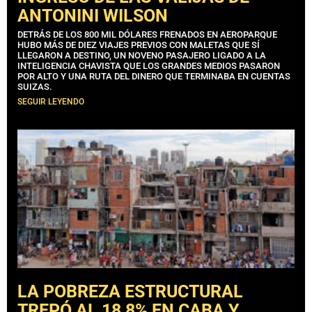
ANTONINI WILSON
DETRÁS DE LOS 800 MIL DÓLARES FRENADOS EN AEROPARQUE
HUBO MÁS DE DIEZ VIAJES PREVIOS CON MALETAS QUE SÍ
LLEGARON A DESTINO, UN NOVENO PASAJERO LIGADO A LA
INTELIGENCIA CHAVISTA QUE LOS GRANDES MEDIOS PASARON
POR ALTO Y UNA RUTA DEL DINERO QUE TERMINABA EN CUENTAS
SUIZAS.
SEGUIR LEYENDO
LA POBREZA ESTRUCTURAL
TREPÓ AL 18,8% EN CABA Y