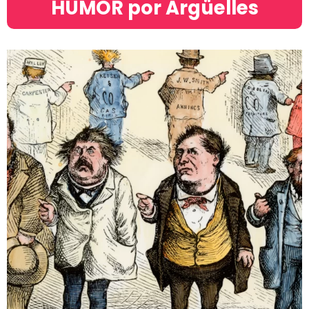
HUMOR por Argüelles​