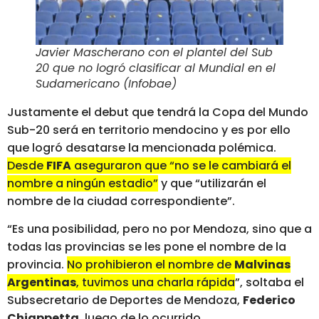
Javier Mascherano con el plantel del Sub
20 que no logró clasificar al Mundial en el
Sudamericano (Infobae)
Justamente el debut que tendrá la Copa del Mundo
Sub-20 será en territorio mendocino y es por ello
que logró desatarse la mencionada polémica.
Desde
FIFA
aseguraron que “no se le cambiará el
nombre a ningún estadio”
y que “utilizarán el
nombre de la ciudad correspondiente”.
“Es una posibilidad, pero no por Mendoza, sino que a
todas las provincias se les pone el nombre de la
provincia.
No prohibieron el nombre de
Malvinas
Argentinas
, tuvimos una charla rápida
”, soltaba el
Subsecretario de Deportes de Mendoza,
Federico
Chiappetta
, luego de lo ocurrido.