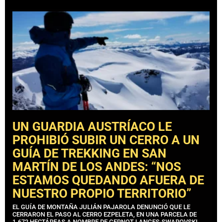
UN GUARDIA AUSTRÍACO LE
PROHIBIÓ SUBIR UN CERRO A UN
GUÍA DE TREKKING EN SAN
MARTÍN DE LOS ANDES: “NOS
ESTAMOS QUEDANDO AFUERA DE
NUESTRO PROPIO TERRITORIO”
EL GUÍA DE MONTAÑA JULIÁN PAJAROLA DENUNCIÓ QUE LE
CERRARON EL PASO AL CERRO EZPELETA, EN UNA PARCELA DE
1.672 HECTÁREAS A NOMBRE DE GERNOT LANGES-SWAROVSKI.