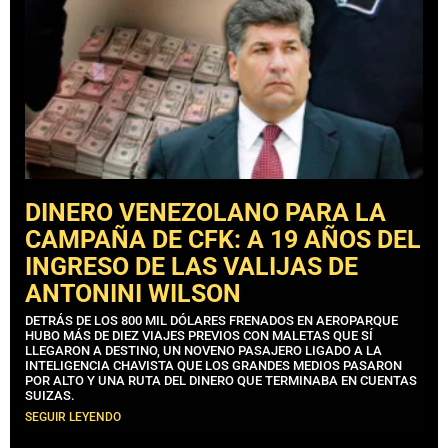
DINERO VENEZOLANO PARA LA
CAMPAÑA DE CFK: A 19 AÑOS DEL
INGRESO DE LAS VALIJAS DE
ANTONINI WILSON
DETRÁS DE LOS 800 MIL DÓLARES FRENADOS EN AEROPARQUE
HUBO MÁS DE DIEZ VIAJES PREVIOS CON MALETAS QUE SÍ
LLEGARON A DESTINO, UN NOVENO PASAJERO LIGADO A LA
INTELIGENCIA CHAVISTA QUE LOS GRANDES MEDIOS PASARON
POR ALTO Y UNA RUTA DEL DINERO QUE TERMINABA EN CUENTAS
SUIZAS.
SEGUIR LEYENDO