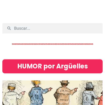
HUMOR por Argüelles​